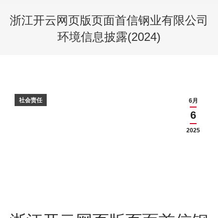
浙江开云网页版页面首信钢业有限公司
环境信息披露(2024)
You are here:
社会责任
6月
6
2025