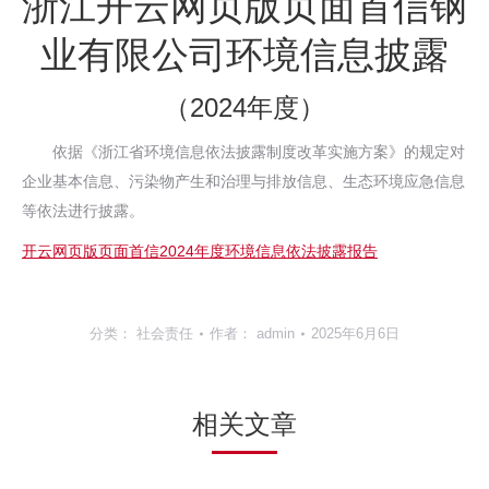
浙江开云网页版页面首信钢
业有限公司环境信息披露
（2024年度）
依据《浙江省环境信息依法披露制度改革实施方案》的规定对
企业基本信息、污染物产生和治理与排放信息、生态环境应急信息
等依法进行披露。
开云网页版页面首信2024年度环境信息依法披露报告
分类：
社会责任
作者：
admin
2025年6月6日
Post
相关文章
navigation