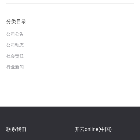
档
分类目录
公司公告
公司动态
社会责任
行业新闻
联系我们
开云online(中国)