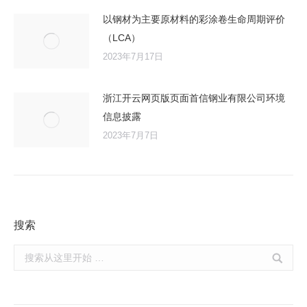
以钢材为主要原材料的彩涂卷生命周期评价
（LCA）
2023年7月17日
浙江开云网页版页面首信钢业有限公司环境
信息披露
2023年7月7日
搜索
Search: