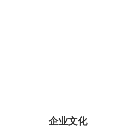
开云网页版页面陶瓷获得“浙江省最大三资企业证书”，产品相继
荣获“国家免检产品”、“浙江省名牌产品”、“浙江省著名商标”等
荣誉称号
1993
成功创办了浙江开云网页版页面陶瓷有限公司
企业文化