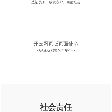
造福员工、成就客户、回馈社会
开云网页版页面使命
成就永远和谐的百年企业
社会责任