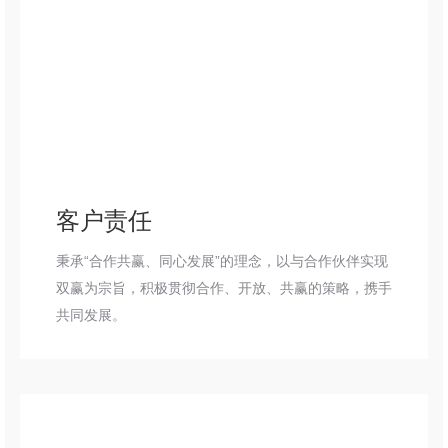
客户责任
秉承“合作共赢、同心发展”的理念，以与合作伙伴实现
双赢为宗旨，积极贯彻合作、开放、共赢的策略，携手
共同发展。